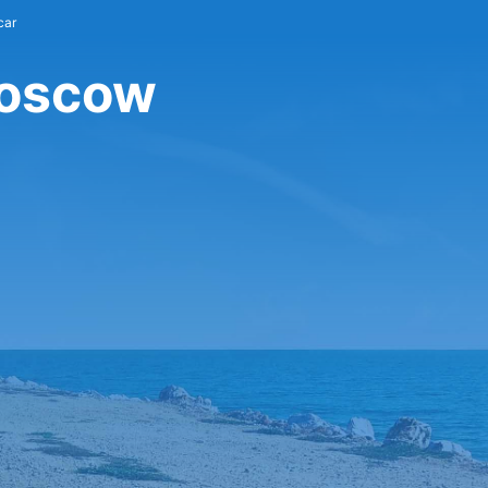
car
Moscow