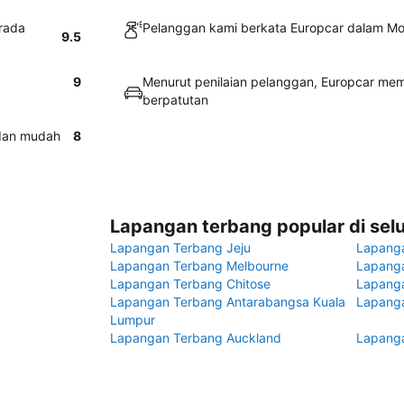
rada
Pelanggan kami berkata Europcar dalam Mo
9.5
9
Menurut penilaian pelanggan, Europcar mem
berpatutan
 dan mudah
8
Lapangan terbang popular di sel
Lapangan Terbang Jeju
Lapang
Lapangan Terbang Melbourne
Lapanga
Lapangan Terbang Chitose
Lapang
Lapangan Terbang Antarabangsa Kuala
Lapanga
Lumpur
Lapangan Terbang Auckland
Lapanga