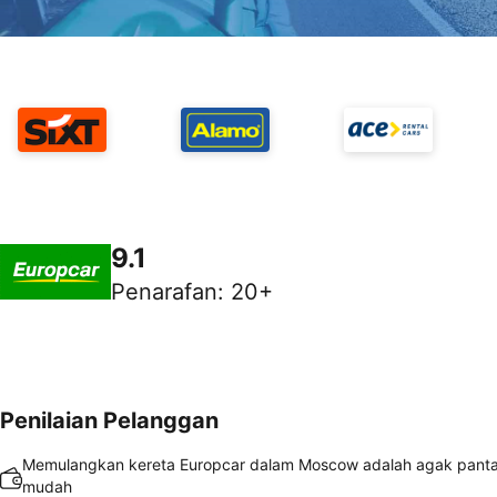
9.1
Penarafan
:
20+
Penilaian Pelanggan
Memulangkan kereta Europcar dalam Moscow adalah agak pant
mudah