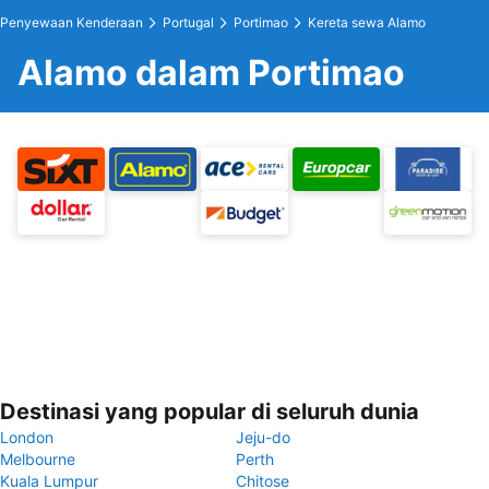
Penyewaan Kenderaan
Portugal
Portimao
Kereta sewa Alamo
Alamo dalam Portimao
Destinasi yang popular di seluruh dunia
London
Jeju-do
Melbourne
Perth
Kuala Lumpur
Chitose