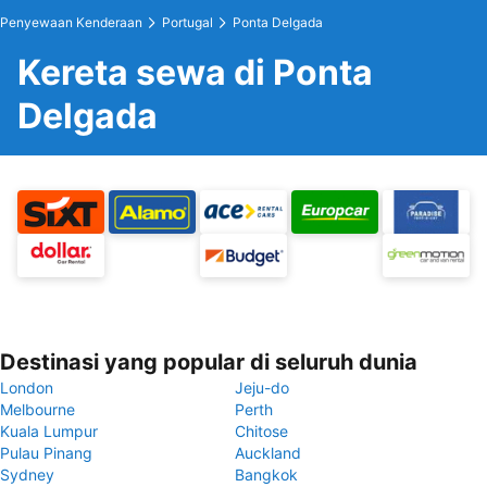
Penyewaan Kenderaan
Portugal
Ponta Delgada
Kereta sewa di Ponta
Delgada
Destinasi yang popular di seluruh dunia
London
Jeju-do
Melbourne
Perth
Kuala Lumpur
Chitose
Pulau Pinang
Auckland
Sydney
Bangkok