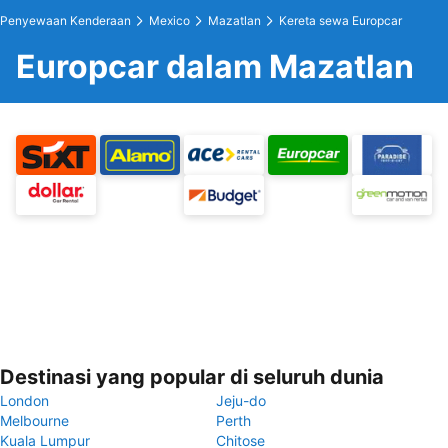
Penyewaan Kenderaan
Mexico
Mazatlan
Kereta sewa Europcar
Europcar dalam Mazatlan
Destinasi yang popular di seluruh dunia
London
Jeju-do
Melbourne
Perth
Kuala Lumpur
Chitose