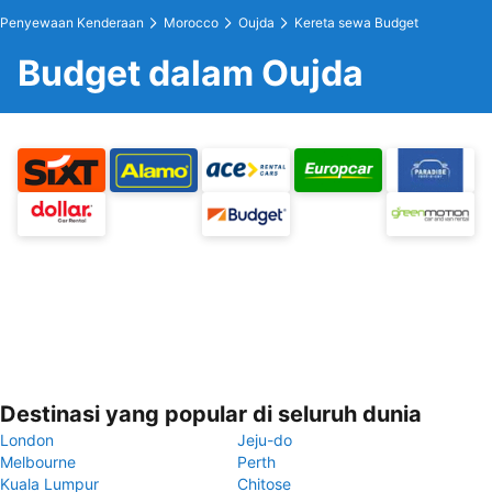
Penyewaan Kenderaan
Morocco
Oujda
Kereta sewa Budget
Budget dalam Oujda
Destinasi yang popular di seluruh dunia
London
Jeju-do
Melbourne
Perth
Kuala Lumpur
Chitose