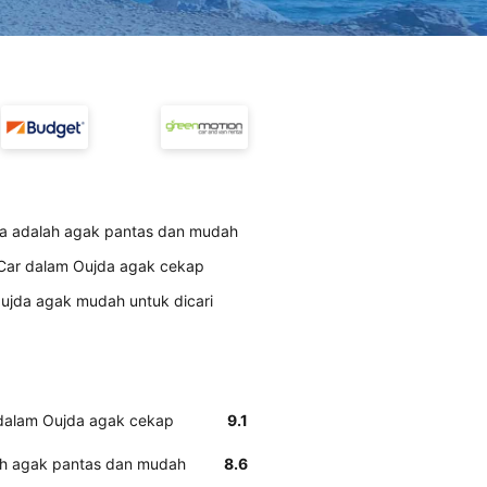
da adalah agak pantas dan mudah
rCar dalam Oujda agak cekap
ujda agak mudah untuk dicari
 dalam Oujda agak cekap
9.1
ah agak pantas dan mudah
8.6