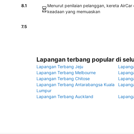
8.1
Menurut penilaian pelanggan, kereta AirCa
keadaan yang memuaskan
g
7.5
Lapangan terbang popular di sel
Lapangan Terbang Jeju
Lapang
Lapangan Terbang Melbourne
Lapanga
Lapangan Terbang Chitose
Lapang
Lapangan Terbang Antarabangsa Kuala
Lapanga
Lumpur
Lapangan Terbang Auckland
Lapanga