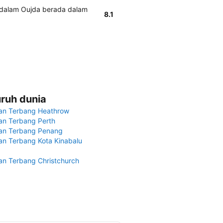
r dalam Oujda berada dalam
8.1
uruh dunia
an Terbang Heathrow
n Terbang Perth
an Terbang Penang
n Terbang Kota Kinabalu
n Terbang Christchurch