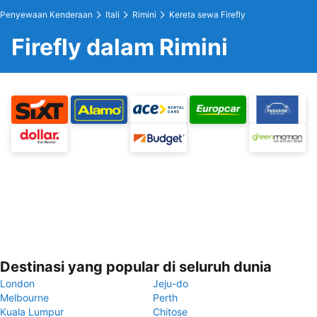
Penyewaan Kenderaan
Itali
Rimini
Kereta sewa Firefly
Firefly dalam Rimini
Destinasi yang popular di seluruh dunia
London
Jeju-do
Melbourne
Perth
Kuala Lumpur
Chitose