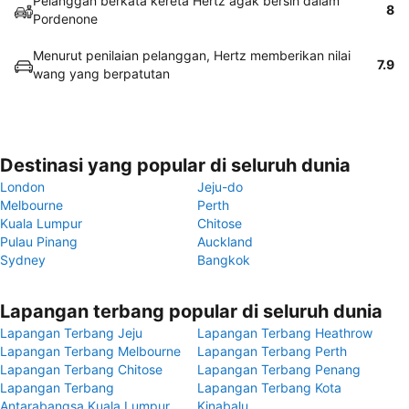
Pelanggan berkata kereta Hertz agak bersih dalam
8
Pordenone
Menurut penilaian pelanggan, Hertz memberikan nilai
7.9
wang yang berpatutan
Destinasi yang popular di seluruh dunia
London
Jeju-do
Melbourne
Perth
Kuala Lumpur
Chitose
Pulau Pinang
Auckland
Sydney
Bangkok
Lapangan terbang popular di seluruh dunia
Lapangan Terbang Jeju
Lapangan Terbang Heathrow
Lapangan Terbang Melbourne
Lapangan Terbang Perth
Lapangan Terbang Chitose
Lapangan Terbang Penang
Lapangan Terbang
Lapangan Terbang Kota
Antarabangsa Kuala Lumpur
Kinabalu