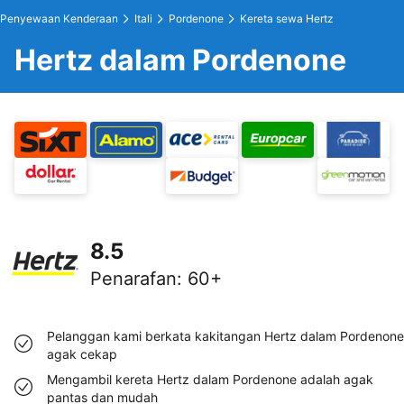
Penyewaan Kenderaan
Itali
Pordenone
Kereta sewa Hertz
Hertz dalam Pordenone
8.5
Penarafan
:
60+
Pelanggan kami berkata kakitangan Hertz dalam Pordenone
agak cekap
Mengambil kereta Hertz dalam Pordenone adalah agak
pantas dan mudah