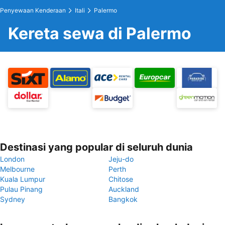
Penyewaan Kenderaan
Itali
Palermo
Kereta sewa di Palermo
Destinasi yang popular di seluruh dunia
London
Jeju-do
Melbourne
Perth
Kuala Lumpur
Chitose
Pulau Pinang
Auckland
Sydney
Bangkok