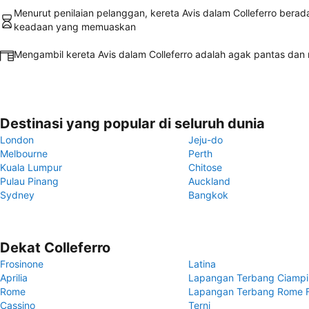
Menurut penilaian pelanggan, kereta Avis dalam Colleferro bera
keadaan yang memuaskan
Mengambil kereta Avis dalam Colleferro adalah agak pantas da
Destinasi yang popular di seluruh dunia
London
Jeju-do
Melbourne
Perth
Kuala Lumpur
Chitose
Pulau Pinang
Auckland
Sydney
Bangkok
Dekat Colleferro
Frosinone
Latina
Aprilia
Lapangan Terbang Ciampi
Rome
Lapangan Terbang Rome F
Cassino
Terni