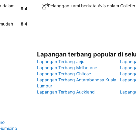
da dalam
Pelanggan kami berkata Avis dalam Collefer
9.4
n mudah
8.4
Lapangan terbang popular di sel
Lapangan Terbang Jeju
Lapang
Lapangan Terbang Melbourne
Lapanga
Lapangan Terbang Chitose
Lapang
Lapangan Terbang Antarabangsa Kuala
Lapanga
Lumpur
Lapangan Terbang Auckland
Lapanga
no
iumicino