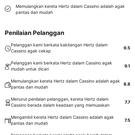
Memulangkan kereta Hertz dalam Cassino adalah agak
pantas dan mudah
Penilaian Pelanggan
Pelanggan kami berkata kakitangan Hertz dalam
9.5
Cassino agak cekap
Pelanggan kami berkata Hertz dalam Cassino agak
9.1
mudah untuk dicari
Memulangkan kereta Hertz dalam Cassino adalah agak
8.8
pantas dan mudah
Menurut penilaian pelanggan, kereta Hertz dalam
7.7
Cassino berada dalam keadaan yang memuaskan
Mengambil kereta Hertz dalam Cassino adalah agak
7.5
pantas dan mudah