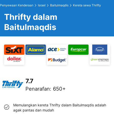
Penyewaan Kenderaan
Israel
Baitulmaqdis
Kereta sewa Thrifty
Thrifty dalam
Baitulmaqdis
7.7
Penarafan
:
650+
Memulangkan kereta Thrifty dalam Baitulmaqdis adalah
agak pantas dan mudah