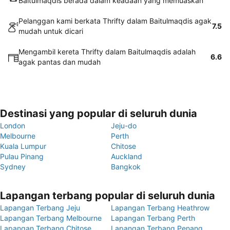
Baitulmaqdis berada dalam keadaan yang memuaskan
Pelanggan kami berkata Thrifty dalam Baitulmaqdis agak
7.5
mudah untuk dicari
Mengambil kereta Thrifty dalam Baitulmaqdis adalah
6.6
agak pantas dan mudah
Destinasi yang popular di seluruh dunia
London
Jeju-do
Melbourne
Perth
Kuala Lumpur
Chitose
Pulau Pinang
Auckland
Sydney
Bangkok
Lapangan terbang popular di seluruh dunia
Lapangan Terbang Jeju
Lapangan Terbang Heathrow
Lapangan Terbang Melbourne
Lapangan Terbang Perth
Lapangan Terbang Chitose
Lapangan Terbang Penang