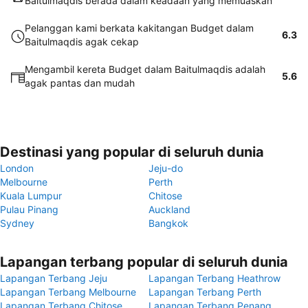
Baitulmaqdis berada dalam keadaan yang memuaskan
Pelanggan kami berkata kakitangan Budget dalam
6.3
Baitulmaqdis agak cekap
Mengambil kereta Budget dalam Baitulmaqdis adalah
5.6
agak pantas dan mudah
Destinasi yang popular di seluruh dunia
London
Jeju-do
Melbourne
Perth
Kuala Lumpur
Chitose
Pulau Pinang
Auckland
Sydney
Bangkok
Lapangan terbang popular di seluruh dunia
Lapangan Terbang Jeju
Lapangan Terbang Heathrow
Lapangan Terbang Melbourne
Lapangan Terbang Perth
Lapangan Terbang Chitose
Lapangan Terbang Penang