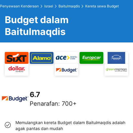
Penyewaan Kenderaan
Israel
Baitulmaqdis
Kereta sewa Budget
Budget dalam
Baitulmaqdis
6.7
Penarafan
:
700+
Memulangkan kereta Budget dalam Baitulmaqdis adalah
agak pantas dan mudah