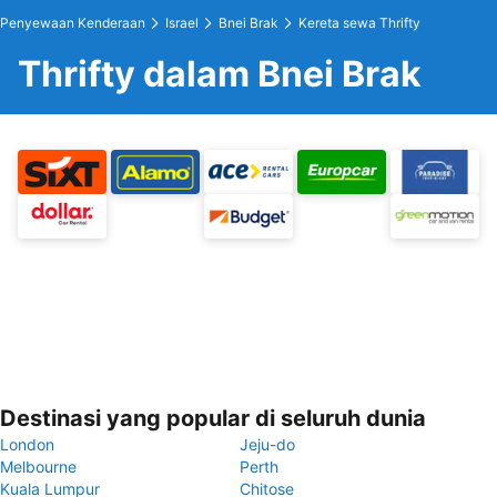
Penyewaan Kenderaan
Israel
Bnei Brak
Kereta sewa Thrifty
Thrifty dalam Bnei Brak
Destinasi yang popular di seluruh dunia
London
Jeju-do
Melbourne
Perth
Kuala Lumpur
Chitose