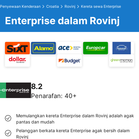
Penyewaan Kenderaan
Croatia
Rovinj
Kereta sewa Enterprise
Enterprise dalam Rovinj
8.2
Penarafan
:
40+
Memulangkan kereta Enterprise dalam Rovinj adalah agak
pantas dan mudah
Pelanggan berkata kereta Enterprise agak bersih dalam
Rovinj