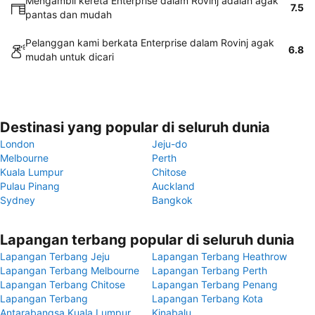
Mengambil kereta Enterprise dalam Rovinj adalah agak
7.5
pantas dan mudah
Pelanggan kami berkata Enterprise dalam Rovinj agak
6.8
mudah untuk dicari
Destinasi yang popular di seluruh dunia
London
Jeju-do
Melbourne
Perth
Kuala Lumpur
Chitose
Pulau Pinang
Auckland
Sydney
Bangkok
Lapangan terbang popular di seluruh dunia
Lapangan Terbang Jeju
Lapangan Terbang Heathrow
Lapangan Terbang Melbourne
Lapangan Terbang Perth
Lapangan Terbang Chitose
Lapangan Terbang Penang
Lapangan Terbang
Lapangan Terbang Kota
Antarabangsa Kuala Lumpur
Kinabalu