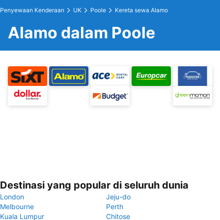
Penyewaan Kenderaan
UK
Poole
Kereta sewa Alamo
Alamo dalam Poole
Destinasi yang popular di seluruh dunia
London
Jeju-do
Melbourne
Perth
Kuala Lumpur
Chitose