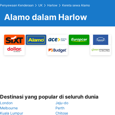
Penyewaan Kenderaan
UK
Harlow
Kereta sewa Alamo
Alamo dalam Harlow
Destinasi yang popular di seluruh dunia
London
Jeju-do
Melbourne
Perth
Kuala Lumpur
Chitose