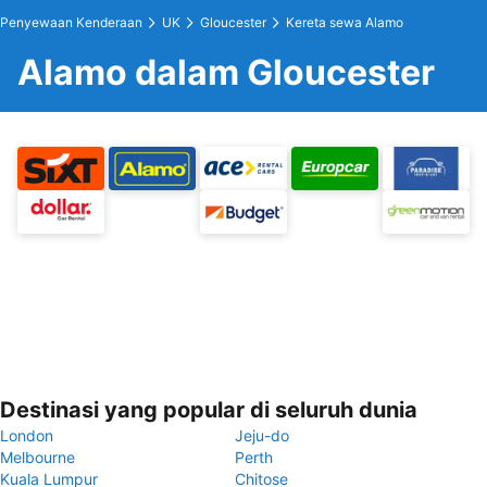
Penyewaan Kenderaan
UK
Gloucester
Kereta sewa Alamo
Alamo dalam Gloucester
Destinasi yang popular di seluruh dunia
London
Jeju-do
Melbourne
Perth
Kuala Lumpur
Chitose