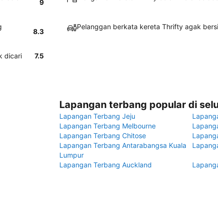
9
g
Pelanggan berkata kereta Thrifty agak bers
8.3
 dicari
7.5
Lapangan terbang popular di sel
Lapangan Terbang Jeju
Lapang
Lapangan Terbang Melbourne
Lapanga
Lapangan Terbang Chitose
Lapang
Lapangan Terbang Antarabangsa Kuala
Lapanga
Lumpur
Lapangan Terbang Auckland
Lapanga