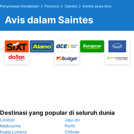
Penyewaan Kenderaan
Perancis
Saintes
Kereta sewa Avis
Avis dalam Saintes
Destinasi yang popular di seluruh dunia
London
Jeju-do
Melbourne
Perth
Kuala Lumpur
Chitose