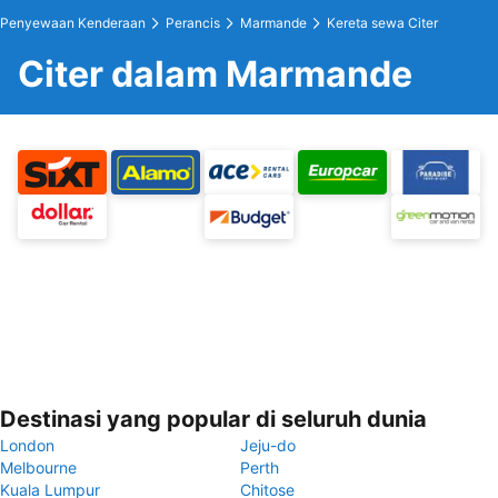
Penyewaan Kenderaan
Perancis
Marmande
Kereta sewa Citer
Citer dalam Marmande
Destinasi yang popular di seluruh dunia
London
Jeju-do
Melbourne
Perth
Kuala Lumpur
Chitose