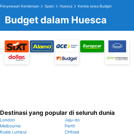
Penyewaan Kenderaan
Spain
Huesca
Kereta sewa Budget
Budget dalam Huesca
Destinasi yang popular di seluruh dunia
London
Jeju-do
Melbourne
Perth
Kuala Lumpur
Chitose