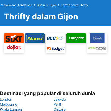
Penyewaan Kenderaan
Spain
Gijon
Kereta sewa Thrifty
Thrifty dalam Gijon
Destinasi yang popular di seluruh dunia
London
Jeju-do
Melbourne
Perth
Kuala Lumpur
Chitose