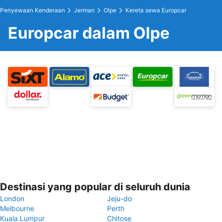
Penyewaan Kenderaan
Jerman
Olpe
Kereta sewa Europcar
Europcar dalam Olpe
Destinasi yang popular di seluruh dunia
London
Jeju-do
Melbourne
Perth
Kuala Lumpur
Chitose