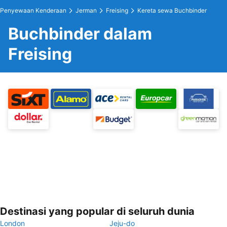
Penyewaan Kenderaan
Jerman
Freising
Kereta sewa Buchbinder
Buchbinder dalam
Freising
Destinasi yang popular di seluruh dunia
London
Jeju-do