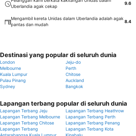
Pelanggan kami berkata kakitangan Unidas dalam
9.6
Uberlandia agak cekap
Mengambil kereta Unidas dalam Uberlandia adalah agak
8.4
pantas dan mudah
Destinasi yang popular di seluruh dunia
London
Jeju-do
Melbourne
Perth
Kuala Lumpur
Chitose
Pulau Pinang
Auckland
Sydney
Bangkok
Lapangan terbang popular di seluruh dunia
Lapangan Terbang Jeju
Lapangan Terbang Heathrow
Lapangan Terbang Melbourne
Lapangan Terbang Perth
Lapangan Terbang Chitose
Lapangan Terbang Penang
Lapangan Terbang
Lapangan Terbang Kota
Antarabangsa Kuala Lumpur
Kinabalu