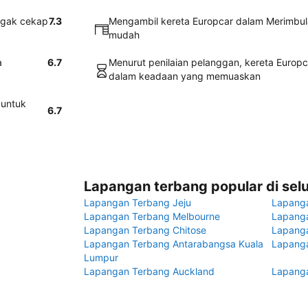
agak cekap
7.3
Mengambil kereta Europcar dalam Merimbul
mudah
a
6.7
Menurut penilaian pelanggan, kereta Europ
dalam keadaan yang memuaskan
 untuk
6.7
Lapangan terbang popular di sel
Lapangan Terbang Jeju
Lapang
Lapangan Terbang Melbourne
Lapanga
Lapangan Terbang Chitose
Lapang
Lapangan Terbang Antarabangsa Kuala
Lapanga
Lumpur
Lapangan Terbang Auckland
Lapanga