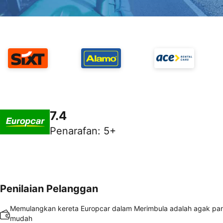
7.4
Penarafan
:
5+
Penilaian Pelanggan
Memulangkan kereta Europcar dalam Merimbula adalah agak pa
mudah