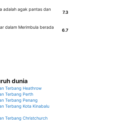
a adalah agak pantas dan
7.3
car dalam Merimbula berada
6.7
uruh dunia
an Terbang Heathrow
n Terbang Perth
an Terbang Penang
n Terbang Kota Kinabalu
n Terbang Christchurch