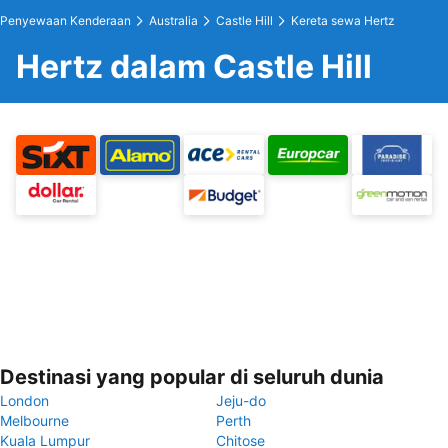
Penyewaan Kenderaan
Australia
Castle Hill
Kereta sewa Hertz
Hertz dalam Castle Hill
Destinasi yang popular di seluruh dunia
London
Jeju-do
Melbourne
Perth
Kuala Lumpur
Chitose