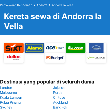
Penyewaan Kenderaan
Andorra
Andorra la Vella
Kereta sewa di Andorra la
Vella
Destinasi yang popular di seluruh dunia
London
Jeju-do
Melbourne
Perth
Kuala Lumpur
Chitose
Pulau Pinang
Auckland
Sydney
Bangkok