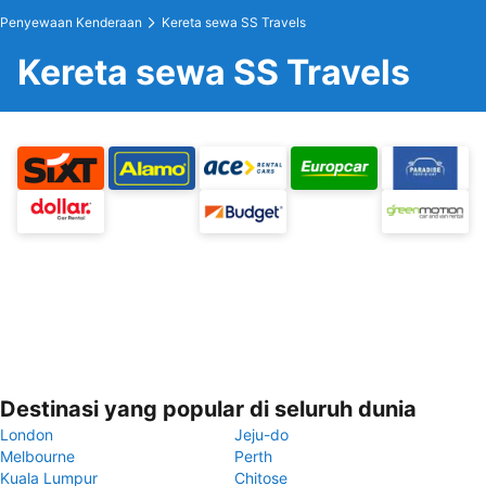
Penyewaan Kenderaan
Kereta sewa SS Travels
Kereta sewa SS Travels
Destinasi yang popular di seluruh dunia
London
Jeju-do
Melbourne
Perth
Kuala Lumpur
Chitose