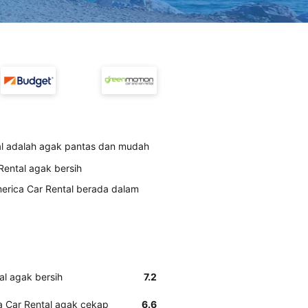
l adalah agak pantas dan mudah
Rental agak bersih
merica Car Rental berada dalam
al agak bersih
7.2
a Car Rental agak cekap
6.6