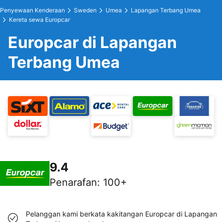
Penyewaan Kenderaan
Sweden
Umea
Lapangan Terbang Umea
Kereta sewa Europcar
Europcar di Lapangan
Terbang Umea
9.4
Penarafan
:
100+
Pelanggan kami berkata kakitangan Europcar di Lapangan