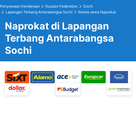
Penyewaan Kenderaan
Russian Federation
Sochi
Lapangan Terbang Antarabangsa Sochi
Kereta sewa Naprokat
Naprokat di Lapangan
Terbang Antarabangsa
Sochi