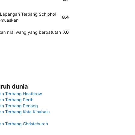
i Lapangan Terbang Schiphol
8.4
emuaskan
kan nilai wang yang berpatutan
7.6
uruh dunia
an Terbang Heathrow
n Terbang Perth
an Terbang Penang
n Terbang Kota Kinabalu
n Terbang Christchurch