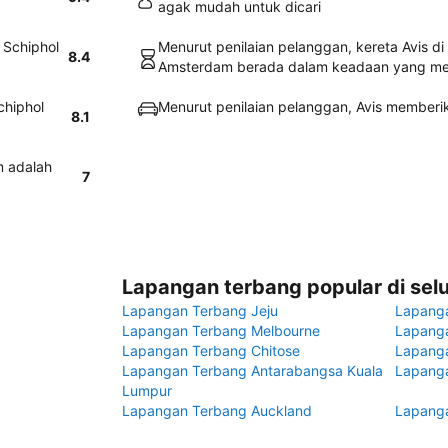
agak mudah untuk dicari
 Schiphol
Menurut penilaian pelanggan, kereta Avis d
8.4
Amsterdam berada dalam keadaan yang m
chiphol
Menurut penilaian pelanggan, Avis memberi
8.1
m adalah
7
Lapangan terbang popular di sel
Lapangan Terbang Jeju
Lapang
Lapangan Terbang Melbourne
Lapanga
Lapangan Terbang Chitose
Lapang
Lapangan Terbang Antarabangsa Kuala
Lapanga
Lumpur
Lapangan Terbang Auckland
Lapanga