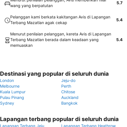
5.7
wang yang berpatutan
Pelanggan kami berkata kakitangan Avis di Lapangan
5.4
Terbang Mazatlan agak cekap
Menurut penilaian pelanggan, kereta Avis di Lapangan
Terbang Mazatlan berada dalam keadaan yang
5.4
memuaskan
Destinasi yang popular di seluruh dunia
London
Jeju-do
Melbourne
Perth
Kuala Lumpur
Chitose
Pulau Pinang
Auckland
Sydney
Bangkok
Lapangan terbang popular di seluruh dunia
Lapangan Terbang Jeju
Lapangan Terbang Heathrow