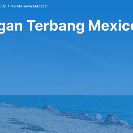
City
Kereta sewa Europcar
gan Terbang Mexic