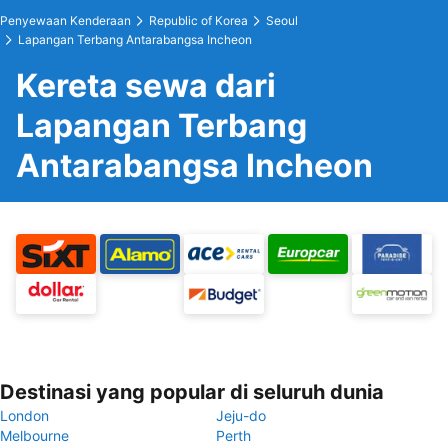
Penyewaan Kenderaan
Republic of Korea
Seoul
Lapangan Terbang Antarabangsa Incheon
Kereta sewa dari
Lapangan Terbang
Antarabangsa Incheon
Destinasi yang popular di seluruh dunia
London
Jeju-do
Melbourne
Perth