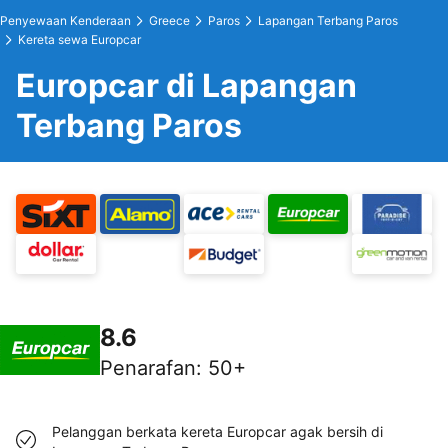
Penyewaan Kenderaan
Greece
Paros
Lapangan Terbang Paros
Kereta sewa Europcar
Europcar di Lapangan
Terbang Paros
8.6
Penarafan
:
50+
Pelanggan berkata kereta Europcar agak bersih di