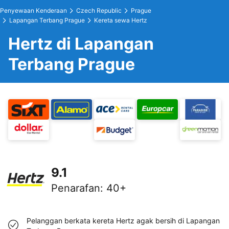
Penyewaan Kenderaan
Czech Republic
Prague
Lapangan Terbang Prague
Kereta sewa Hertz
Hertz di Lapangan
Terbang Prague
9.1
Penarafan
:
40+
Pelanggan berkata kereta Hertz agak bersih di Lapangan