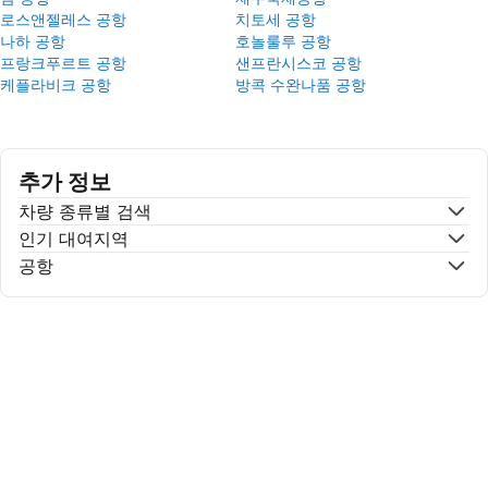
로스앤젤레스 공항
치토세 공항
나하 공항
호놀룰루 공항
프랑크푸르트 공항
샌프란시스코 공항
케플라비크 공항
방콕 수완나품 공항
추가 정보
차량 종류별 검색
인기 대여지역
공항