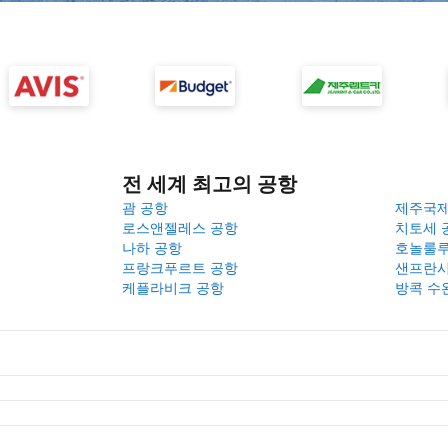
전 세계 최고의 공항
괌 공항
제주국
로스앤젤레스 공항
치토세 
나하 공항
호놀룰루
프랑크푸르트 공항
샌프란시
케플라비크 공항
방콕 수