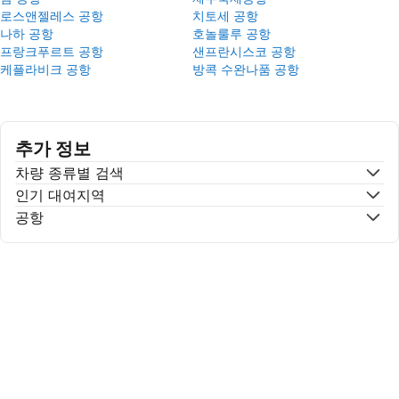
로스앤젤레스 공항
치토세 공항
나하 공항
호놀룰루 공항
프랑크푸르트 공항
샌프란시스코 공항
케플라비크 공항
방콕 수완나품 공항
추가 정보
차량 종류별 검색
인기 대여지역
공항