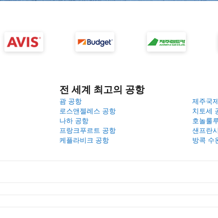
전 세계 최고의 공항
괌 공항
제주국
로스앤젤레스 공항
치토세 
나하 공항
호놀룰루
프랑크푸르트 공항
샌프란시
케플라비크 공항
방콕 수