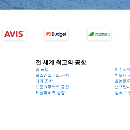
전 세계 최고의 공항
괌 공항
제주국
로스앤젤레스 공항
치토세 
나하 공항
호놀룰루
프랑크푸르트 공항
샌프란시
케플라비크 공항
방콕 수