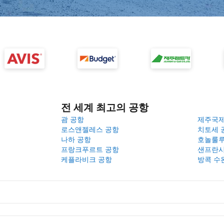
전 세계 최고의 공항
괌 공항
제주국
로스앤젤레스 공항
치토세 
나하 공항
호놀룰루
프랑크푸르트 공항
샌프란시
케플라비크 공항
방콕 수