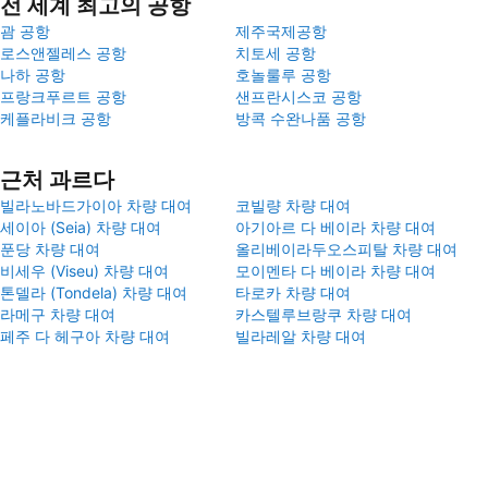
전 세계 최고의 공항
괌 공항
제주국제공항
로스앤젤레스 공항
치토세 공항
나하 공항
호놀룰루 공항
프랑크푸르트 공항
샌프란시스코 공항
케플라비크 공항
방콕 수완나품 공항
근처 과르다
빌라노바드가이아 차량 대여
코빌량 차량 대여
세이아 (Seia) 차량 대여
아기아르 다 베이라 차량 대여
푼당 차량 대여
올리베이라두오스피탈 차량 대여
비세우 (Viseu) 차량 대여
모이멘타 다 베이라 차량 대여
톤델라 (Tondela) 차량 대여
타로카 차량 대여
라메구 차량 대여
카스텔루브랑쿠 차량 대여
페주 다 헤구아 차량 대여
빌라레알 차량 대여