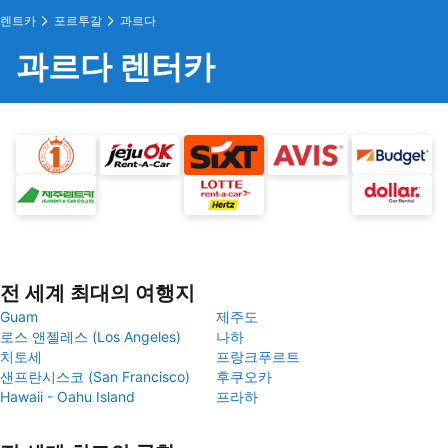
렌트카
포르투갈
과르다
과르다 렌터카
전 세계 최대의 여행지
Guam
제주도
로스 앤젤레스 (Los Angeles)
나하
치토세
프랑크푸르트
샌프란시스코 (San Francisco)
후쿠오카
Hawaii - Oahu Island
프라하