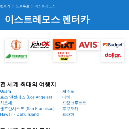
렌트카
포르투갈
이스트레모스
이스트레모스 렌터카
전 세계 최대의 여행지
Guam
제주도
로스 앤젤레스 (Los Angeles)
나하
치토세
프랑크푸르트
샌프란시스코 (San Francisco)
후쿠오카
Hawaii - Oahu Island
프라하