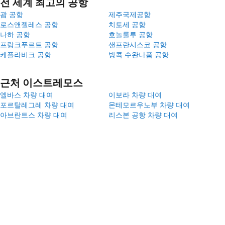
전 세계 최고의 공항
괌 공항
제주국제공항
로스앤젤레스 공항
치토세 공항
나하 공항
호놀룰루 공항
프랑크푸르트 공항
샌프란시스코 공항
케플라비크 공항
방콕 수완나품 공항
근처 이스트레모스
엘바스 차량 대여
이보라 차량 대여
포르탈레그레 차량 대여
몬테모르우노부 차량 대여
아브란트스 차량 대여
리스본 공항 차량 대여