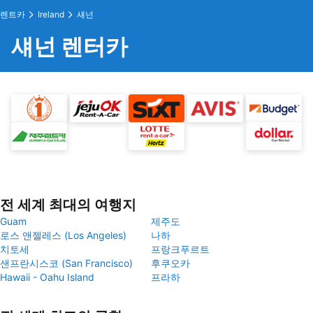
렌트카
Ireland
섀넌
섀넌 렌터카
전 세계 최대의 여행지
Guam
제주도
로스 앤젤레스 (Los Angeles)
나하
치토세
프랑크푸르트
샌프란시스코 (San Francisco)
후쿠오카
Hawaii - Oahu Island
프라하