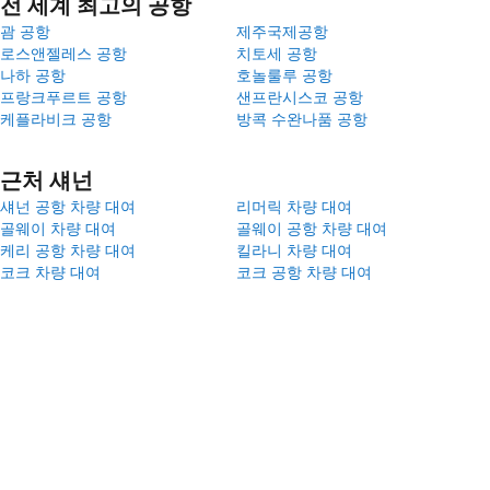
전 세계 최고의 공항
괌 공항
제주국제공항
로스앤젤레스 공항
치토세 공항
나하 공항
호놀룰루 공항
프랑크푸르트 공항
샌프란시스코 공항
케플라비크 공항
방콕 수완나품 공항
근처 섀넌
섀넌 공항 차량 대여
리머릭 차량 대여
골웨이 차량 대여
골웨이 공항 차량 대여
케리 공항 차량 대여
킬라니 차량 대여
코크 차량 대여
코크 공항 차량 대여