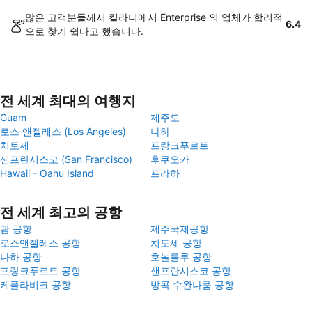
많은 고객분들께서 킬라니에서 Enterprise 의 업체가 합리적
6.4
으로 찾기 쉽다고 했습니다.
전 세계 최대의 여행지
Guam
제주도
로스 앤젤레스 (Los Angeles)
나하
치토세
프랑크푸르트
샌프란시스코 (San Francisco)
후쿠오카
Hawaii - Oahu Island
프라하
전 세계 최고의 공항
괌 공항
제주국제공항
로스앤젤레스 공항
치토세 공항
나하 공항
호놀룰루 공항
프랑크푸르트 공항
샌프란시스코 공항
케플라비크 공항
방콕 수완나품 공항