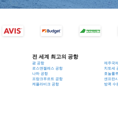
전 세계 최고의 공항
괌 공항
제주국
로스앤젤레스 공항
치토세 
나하 공항
호놀룰루
프랑크푸르트 공항
샌프란시
케플라비크 공항
방콕 수