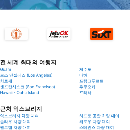
전 세계 최대의 여행지
Guam
제주도
로스 앤젤레스 (Los Angeles)
나하
치토세
프랑크푸르트
샌프란시스코 (San Francisco)
후쿠오카
Hawaii - Oahu Island
프라하
근처 억스브리지
억스브리지 차량 대여
히드로 공항 차량 대여
슬라우 차량 대여
해로우 차량 대여
펠트햄 차량 대여
스테인스 차량 대여